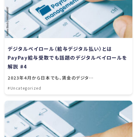
デジタルペイロール（給与デジタル払い）とは
PayPay給与受取でも話題のデジタルペイロールを
解説 #4
2023年4月から日本でも、賃金のデジタ…
#
Uncategorized