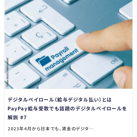
デジタルペイロール（給与デジタル払い）とは
PayPay給与受取でも話題のデジタルペイロールを
解説 #7
2023年4月から日本でも、賃金のデジタ…