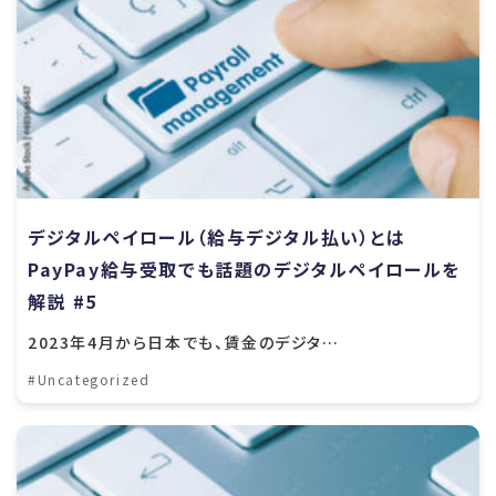
デジタルペイロール（給与デジタル払い）とは
PayPay給与受取でも話題のデジタルペイロールを
解説 #5
2023年4月から日本でも、賃金のデジタ…
#
Uncategorized