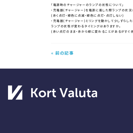
「電源時のチャージャーのランプの状態について」
・充電器(チャージャー)を電源に差した際ランプの状況
(赤く点灯・緑色に点滅・緑色に点灯・点灯しない)
・充電器(チャージャー)とリングを動かして少しずらした
ランプの状態が変わるタイミングはありますか。
(赤い点灯のまま・赤から緑に変わることがあるがすぐ赤
« 前の記事