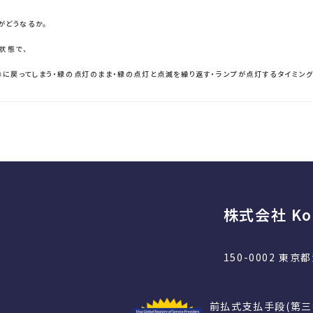
がどうなるか。
状態で、
に戻ってしまう・緑の点灯のまま・緑の点灯と点滅を繰り返す・ランプが点灯するタイミング
株式会社 Kor
150-0002 東
前払式支払手段(第三