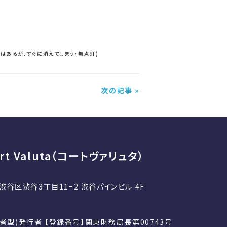
はあるが、すぐに消えてしまう・無点灯)
次の記事 »
t Valuta（コートヴァリュタ）
京都渋谷区渋谷3丁目11−2 渋谷パインビル 4F
者型)発行者 【登録番号】関東財務局長第00743号