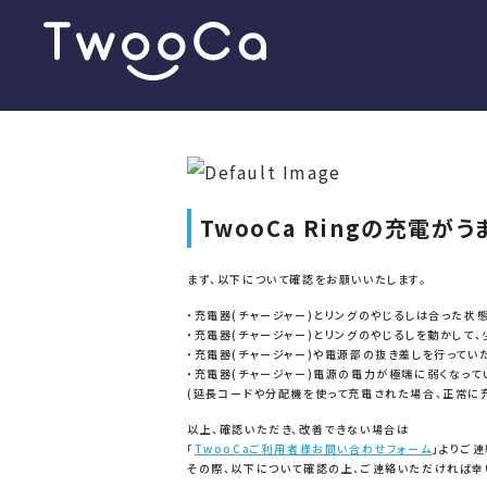
TwooCa Ringの充電が
まず、以下について確認をお願いいたします。
・充電器(チャージャー)とリングのやじるしは合った状
・充電器(チャージャー)とリングのやじるしを動かして
・充電器(チャージャー)や電源部の抜き差しを行ってい
・充電器(チャージャー)電源の電力が極端に弱くなっていま
(延長コードや分配機を使って充電された場合、正常に
以上、確認いただき、改善できない場合は
「
TwooCaご利用者様お問い合わせフォーム
」よりご連
その際、以下について確認の上、ご連絡いただければ幸