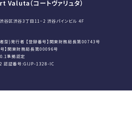
t Valuta（コートヴァリュタ）
京都渋谷区渋谷3丁目11−2 渋谷パインビル 4F
者型)発行者 【登録番号】関東財務局長第00743号
号】関東財務局長第00096号
 4.0.1準拠認定
22 認証番号:GIJP-1328-IC