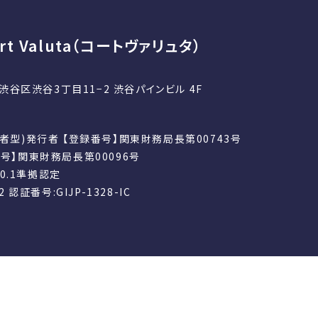
t Valuta（コートヴァリュタ）
京都渋谷区渋谷3丁目11−2 渋谷パインビル 4F
者型)発行者 【登録番号】関東財務局長第00743号
号】関東財務局長第00096号
 4.0.1準拠認定
22 認証番号:GIJP-1328-IC