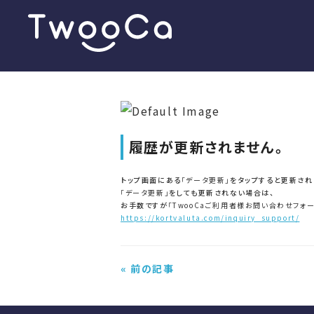
履歴が更新されません。
トップ画面にある
「データ更新」
をタップすると更新され
「データ更新」
をしても更新されない場合は、
お手数ですが
「TwooCaご利用者様お問い合わせフォ
https://kortvaluta.com/inquiry_support/
« 前の記事